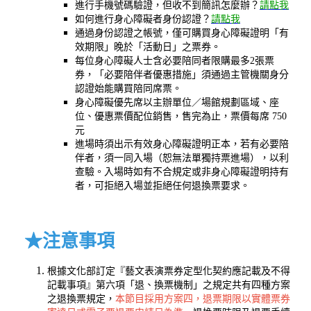
進行手機號碼驗證，但收不到簡訊怎麼辦？
請點我
如何進行身心障礙者身份認證？
請點我
通過身份認證之帳號，僅可購買身心障礙證明「有
效期限」晚於「活動日」之票券。
每位身心障礙人士含必要陪同者限購最多2張票
券，「必要陪伴者優惠措施」須通過主管機關身分
認證始能購買陪同席票。
身心障礙優先席以主辦單位／場館規劃區域、座
位、優惠票價配位銷售，售完為止，票價每席 750
元
進場時須出示有效身心障礙證明正本，若有必要陪
伴者，須一同入場（恕無法單獨持票進場），以利
查驗。入場時如有不合規定或非身心障礙證明持有
者，可拒絕入場並拒絕任何退換票要求。
★注意事項
根據文化部訂定『藝文表演票券定型化契約應記載及不得
記載事項』第六項「退、換票機制」之規定共有四種方案
之退換票規定，
本節目採用方案四，退票期限以實體票券