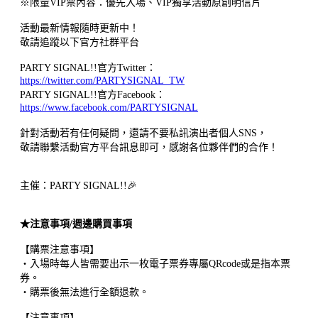
※限量VIP票內容：優先入場、VIP獨享活動原創明信片
活動最新情報隨時更新中！
敬請追蹤以下官方社群平台
PARTY SIGNAL!!官方Twitter：
https://twitter.com/PARTYSIGNAL_TW
PARTY SIGNAL!!官方Facebook：
https://www.facebook.com/PARTYSIGNAL
針對活動若有任何疑問，還請不要私訊演出者個人SNS，
敬請聯繫活動官方平台訊息即可，感謝各位夥伴們的合作！
主催：PARTY SIGNAL!!🎉
★注意事項/週邊購買事項
【購票注意事項】
・入場時每人皆需要出示一枚電子票券專屬QRcode或是指本票
券。
・購票後無法進行全額退款。
【注意事項】