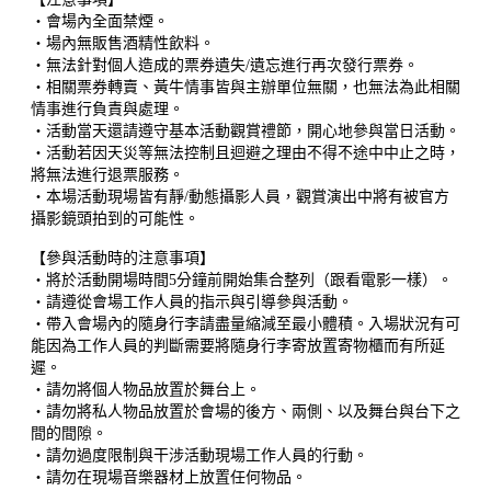
・會場內全面禁煙。
・場內無販售酒精性飲料。
・無法針對個人造成的票券遺失/遺忘進行再次發行票券。
・相關票券轉賣、黃牛情事皆與主辦單位無關，也無法為此相關
情事進行負責與處理。
・活動當天還請遵守基本活動觀賞禮節，開心地參與當日活動。
・活動若因天災等無法控制且迴避之理由不得不途中中止之時，
將無法進行退票服務。
・本場活動現場皆有靜/動態攝影人員，觀賞演出中將有被官方
攝影鏡頭拍到的可能性。
【參與活動時的注意事項】
・將於活動開場時間5分鐘前開始集合整列（跟看電影一樣）。
・請遵從會場工作人員的指示與引導參與活動。
・帶入會場內的隨身行李請盡量縮減至最小體積。入場狀況有可
能因為工作人員的判斷需要將隨身行李寄放置寄物櫃而有所延
遲。
・請勿將個人物品放置於舞台上。
・請勿將私人物品放置於會場的後方、兩側、以及舞台與台下之
間的間隙。
・請勿過度限制與干涉活動現場工作人員的行動。
・請勿在現場音樂器材上放置任何物品。