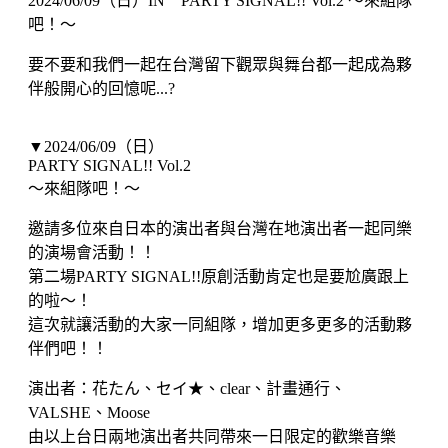
2024/06/09（日）IN PARTY SIGNAL!! Vol.2 ～來組隊
吧！～
要不要和我們一起在台灣留下觀眾與舞台都一起成為夥
伴般開心的回憶呢...?
▼2024/06/09（日）
PARTY SIGNAL!! Vol.2
～來組隊吧！～
邀請多位來自日本的演出者與台灣在地演出者一起同樂
的演場會活動！！
第二場PARTY SIGNAL!!原創活動肯定也是要尬廣跟上
的啦～！
這次就讓活動的大家一同組隊，增加更多更多的活動夥
伴們吧！！
演出者：花たん、セイ★、clear、計畫通行、
VALSHE、Moose
由以上台日兩地演出者共同帶來一日限定的歡樂音樂