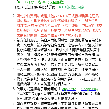
「
KKTIX退票申請書（現金匯款）
」
退票方式及退款時間請詳閱
KKTIX退換票規定
請勿於拍賣網站或是其他非KKTIX正式授權售票之通路、
網站購票、也不要透過陌生代購進行購票，主辦單位與
KKTIX均無法保證票券真實性。除可能衍生詐騙案件或交
易糾紛外，以免影響自身權益，若發生演出現場無法入場
或是其他問題，主辦單位及KKTIX概不負責。
若有任何形式非供自用而加價轉售（無論加價名目為代購
費、交通費、補貼等均包含在內）之情事者，已違反社會
秩序維護法第64條第2款；且依文化創意產業發展法第十
條之一第二項規定，將票券超過票面金額或定價金額3%
之對價販售者，按票券張數，由直轄市政府、縣（市）政
府處每張票面金額之十倍至五十倍罰鍰，請勿以身試法！
一人一票、憑票入場，票券視同有價證券，請妥善保存，
如發生遺失、破損、燒毀或無法辨識等狀況，恕不補發。
電子票券為無記名票券，請勿將票券QR Code任意公開或
提供給第三人，以防遭人冒領入場。
取票方式選擇電子票券可前往
App Store
／
Google Play
下載KKTIX app，入場時以行動裝置秀出QR Code；或直
接列印QR Code 作為入場票券掃描入場。
如遇票券毀損、滅失或遺失，主辦單位將依「藝文表演票
券定型化契約應記載及不得記載事項」第七項「票券毀