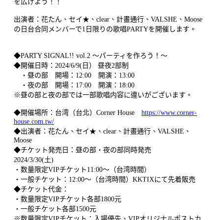
を広げよう！！
出演者：花たん、セイ★、clear、計畫通行、VALSHE、Moose
の日台合同メンバーで1日限りの歌唱PARTYを開催します。
◆PARTY SIGNAL!! vol.2 〜パーティを作ろう！〜
◆開催日時：2024/6/9(日） 昼夜2部制
・昼の部 開場：12:00 開演：13:00
・夜の部 開場：17:00 開演：18:00
※昼の部と夜の部では一部歌唱内容に違いがございます。
◆開催場所：台湾（台北）Corner House
https://www.corner-
house.com.tw/
◆出演者：花たん、セイ★、clear、計畫通行、VALSHE、
Moose
◆チケット発売日：昼の部・夜の部同時発売
2024/3/30(土)
・数量限定VIPチケット11:00～（台湾時間）
・一般チケット：12:00～（台湾時間）KKTIXにて先着販売
◆チケット代金：
・数量限定VIPチケット各部1800元
・一般チケット各部1500元
※数量限定VIPチケット：入場優先、VIPオリジナルポストカ