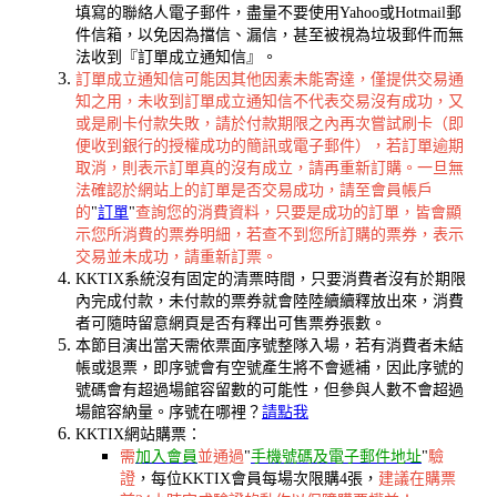
填寫的聯絡人電子郵件，盡量不要使用Yahoo或Hotmail郵
件信箱，以免因為擋信、漏信，甚至被視為垃圾郵件而無
法收到『訂單成立通知信』。
訂單成立通知信可能因其他因素未能寄達，僅提供交易通
知之用，未收到訂單成立通知信不代表交易沒有成功，又
或是刷卡付款失敗，請於付款期限之內再次嘗試刷卡（即
便收到銀行的授權成功的簡訊或電子郵件），若訂單逾期
取消，則表示訂單真的沒有成立，請再重新訂購。一旦無
法確認於網站上的訂單是否交易成功，請至會員帳戶
的
"
訂單
"
查詢您的消費資料，只要是成功的訂單，皆會顯
示您所消費的票券明細，若查不到您所訂購的票券，表示
交易並未成功，請重新訂票。
KKTIX系統沒有固定的清票時間，只要消費者沒有於期限
內完成付款，未付款的票券就會陸陸續續釋放出來，消費
者可隨時留意網頁是否有釋出可售票券張數。
本節目演出當天需依票面序號整隊入場，若有消費者未結
帳或退票，即序號會有空號產生將不會遞補，因此序號的
號碼會有超過場館容留數的可能性，但參與人數不會超過
場館容納量。序號在哪裡？
請點我
KKTIX網站購票：
需
加入會員
並通過
"
手機號碼及電子郵件地址
"
驗
證
，每位KKTIX會員每場次限購4張，
建議在購票