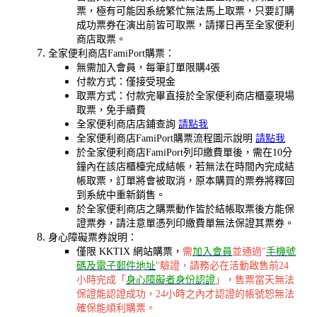
票，極有可能因系統繁忙無法馬上取票，只要訂購
成功票券在演出前皆可取票，請擇日再至全家便利
商店取票。
全家便利商店FamiPort購票：
無需加入會員，每筆訂單限購4張
付款方式：僅接受現金
取票方式：付款完畢直接於全家便利商店櫃臺現場
取票，免手續費
全家便利商店店鋪查詢
請點我
全家便利商店FamiPort購票流程圖示說明
請點我
於全家便利商店FamiPort列印繳費單後，需在10分
鐘內在該店櫃檯完成結帳，若無法在時間內完成結
帳取票，訂單將會被取消，原本購買的票券將釋回
到系統中重新銷售。
於全家便利商店之購票動作皆於結帳取票後方能保
證票券，請注意單憑列印繳費單無法保證其票券。
身心障礙票券說明：
僅限 KKTIX 網站購票，
需
加入會員
並通過"
手機號
碼及電子郵件地址
"驗證，請務必在活動啟售前24
小時完成「
身心障礙者身份認證
」，售票當天無法
保證能認證成功，24小時之內才認證的帳號恕無法
確保能順利購票。