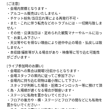
[ご注意]
・会場内禁煙となります。
・アルコール販売はいたしません。
・チケット紛失/当日忘れ等による再発行不可。
・また、これに伴う転売などのトラブルには、一切関与致しま
せん。
・その他、公演当日は、定められた観覧マナーやルールに沿っ
て、お楽しみ下さ
い。
・天災等やむを得ない理由により途中中止の場合、払戻しは致
しません。
・本収録/撮影等が入る場合があり、映像等に写り込む可能性
がございます。
[ライブ参加時のお願い]
・会場前への集合は開場5分前からとなります。
・会場スタッフの案内に従ってご参加下さい
・会場内に持ち込む荷物は最小限にして下さい。
スタッフが判断した場合、近隣コインロッカー等に預けて頂
く為、入場順が遅くなる場合が御座います。
・ステージに私物を置かないでください。
・フロアの後方や、横、ステージとフロアの間などにも私物を
置かないでください。