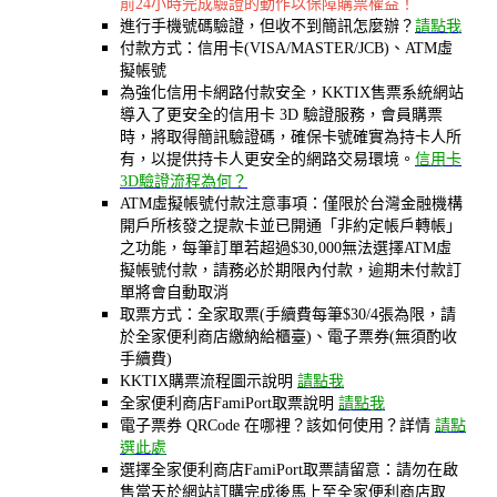
前24小時完成驗證的動作以保障購票權益！
進行手機號碼驗證，但收不到簡訊怎麼辦？
請點我
付款方式：信用卡(VISA/MASTER/JCB)、ATM虛
擬帳號
為強化信用卡網路付款安全，KKTIX售票系統網站
導入了更安全的信用卡 3D 驗證服務，會員購票
時，將取得簡訊驗證碼，確保卡號確實為持卡人所
有，以提供持卡人更安全的網路交易環境。
信用卡
3D驗證流程為何？
ATM虛擬帳號付款注意事項：僅限於台灣金融機構
開戶所核發之提款卡並已開通「非約定帳戶轉帳」
之功能，每筆訂單若超過$30,000無法選擇ATM虛
擬帳號付款，請務必於期限內付款，逾期未付款訂
單將會自動取消
取票方式：全家取票(手續費每筆$30/4張為限，請
於全家便利商店繳納給櫃臺)、電子票券(無須酌收
手續費)
KKTIX購票流程圖示說明
請點我
全家便利商店FamiPort取票說明
請點我
電子票券 QRCode 在哪裡？該如何使用？詳情
請點
選此處
選擇全家便利商店FamiPort取票請留意：請勿在啟
售當天於網站訂購完成後馬上至全家便利商店取