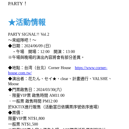
PARTY！
★活動情報
PARTY SIGNAL!! Vol.2
～來組隊吧！～
◆日期：2024/06/09 (日）
・午場 開場：12:00 開演：13:00
※午場與晚場的演出內容將會有部分差異。
◆地點：台湾（台北）Corner House
https://www.corner-
house.com.tw/
◆演出者：花たん、セイ★、clear、計畫通行、VALSHE、
Moose
◆門票啟售日：2024/03/30(六）
．限量VIP票 啟售時間 AM11:00
．一般票 啟售時間 PM12:00
於KKTIX進行販售（活動當日依購票序號依序進場）
◆票價：
限量VIP票 NT$1,800
一般票 NT$1,500