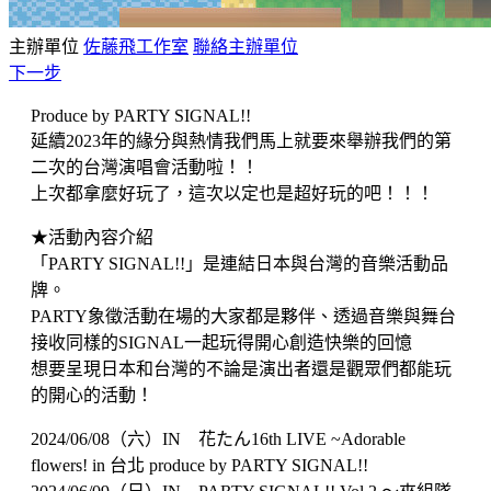
主辦單位
佐藤飛工作室
聯絡主辦單位
下一步
Produce by PARTY SIGNAL!!
延續2023年的緣分與熱情我們馬上就要來舉辦我們的第
二次的台灣演唱會活動啦！！
上次都拿麼好玩了，這次以定也是超好玩的吧！！！
★活動內容介紹
「PARTY SIGNAL!!」是連結日本與台灣的音樂活動品
牌。
PARTY象徵活動在場的大家都是夥伴、透過音樂與舞台
接收同樣的SIGNAL一起玩得開心創造快樂的回憶
想要呈現日本和台灣的不論是演出者還是觀眾們都能玩
的開心的活動！
2024/06/08（六）IN 花たん16th LIVE ~Adorable
flowers! in 台北 produce by PARTY SIGNAL!!