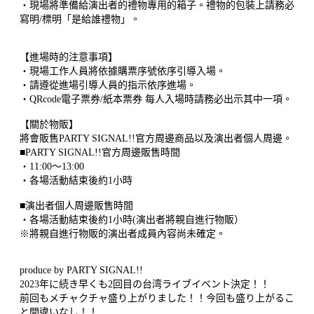
・現場將準備給演出者的禮物專用的箱子。禮物的包裝上請務必
寫明/標明「是給誰禮物」。
【進場時的注意事項】
・現場工作人員將依據購票序號依序引導入場。
・請遵從進場引導人員的指示依序進場。
・QRcode電子票券/紙本票券 每人入場時請務必出示其中一項。
【關於物販】
將會販售PARTY SIGNAL!!官方周邊商品以及演出者個人周邊。
■PARTY SIGNAL!!官方周邊販售時間
・11:00～13:00
・各場活動結束後約1小時
■演出者個人周邊販售時間
・各場活動結束後約1小時(演出者將親自進行物販）
※將親自進行物販的演出者成員內容尚未確定。
produce by PARTY SIGNAL!!
2023年に続き早くも2回目の台湾ライブイベント決定！！
前回もメチャクチャ盛り上がりました！！今回も盛り上がるこ
と間違いなし！！