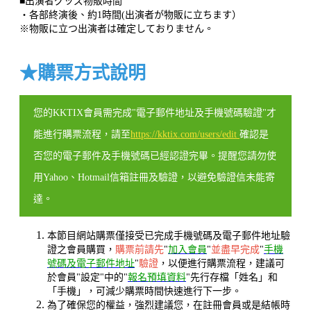
■出演者グッズ物販時間
・各部終演後、約1時間(出演者が物販に立ちます）
※物販に立つ出演者は確定しておりません。
★購票方式說明
您的KKTIX會員需完成"電子郵件地址及手機號碼驗證"才
能進行購票流程，請至
https://kktix.com/users/edit
確認是
否您的電子郵件及手機號碼已經認證完畢。提醒您請勿使
用Yahoo、Hotmail信箱註冊及驗證，以避免驗證信未能寄
達。
本節目網站購票僅接受已完成手機號碼及電子郵件地址驗
證之會員購買，
購票前請先
"
加入會員
"
並盡早完成
"
手機
號碼及電子郵件地址
"
驗證
，以便進行購票流程，建議可
於會員"設定"中的"
報名預填資料
"先行存檔「姓名」和
「手機」，可減少購票時間快速進行下一步。
為了確保您的權益，強烈建議您，在註冊會員或是結帳時