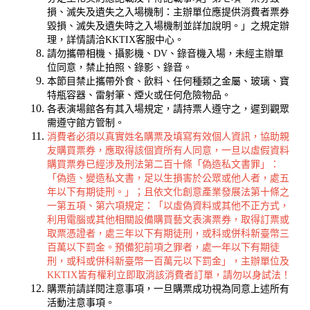
損、滅失及遺失之入場機制：主辦單位應提供消費者票券
毀損、滅失及遺失時之入場機制並詳加說明。」之規定辦
理，詳情請洽KKTIX客服中心。
請勿攜帶相機、攝影機、DV、錄音機入場，未經主辦單
位同意，禁止拍照、錄影、錄音。
本節目禁止攜帶外食、飲料、任何種類之金屬、玻璃、寶
特瓶容器、雷射筆、煙火或任何危險物品。
各表演場館各有其入場規定，請持票人遵守之，遲到觀眾
需遵守館方管制。
消費者必須以真實姓名購票及填寫有效個人資訊，協助親
友購買票券，應取得該個資所有人同意，一旦以虛假資料
購買票券已經涉及刑法第二百十條「偽造私文書罪」：
「偽造、變造私文書，足以生損害於公眾或他人者，處五
年以下有期徒刑。」；且依文化創意產業發展法第十條之
一第五項、第六項規定：「以虛偽資料或其他不正方式，
利用電腦或其他相關設備購買藝文表演票券，取得訂票或
取票憑證者，處三年以下有期徒刑，或科或併科新臺幣三
百萬以下罰金。預備犯前項之罪者，處一年以下有期徒
刑，或科或併科新臺幣一百萬元以下罰金」，主辦單位及
KKTIX皆有權利立即取消該消費者訂單，請勿以身試法！
購票前請詳閱注意事項，一旦購票成功視為同意上述所有
活動注意事項。